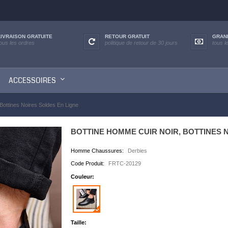
LIVRAISON GRATUITE
RETOUR GRATUIT
GRAN
tous les ordres
politique de retour de 30 jours
tous l
ACCESSOIRES
Bottines Noires Soldes En Ligne
BOTTINE HOMME CUIR NOIR, BOTTINES 
Homme Chaussures:
Derbies
Code Produit:
FRTC-20129
Couleur:
Taille: