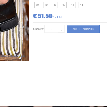
39
40
41
42
43
44
€ 51.50
€ 71.64
AJOUTER AU PANIER
Quantité: