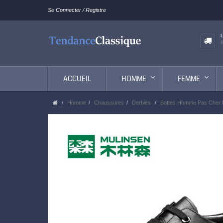
Se Connecter / Registre
ACCUEIL
HOMME
FEMME
Homme
Chaussures
Derbies
Bottes Homme Pas Cher En