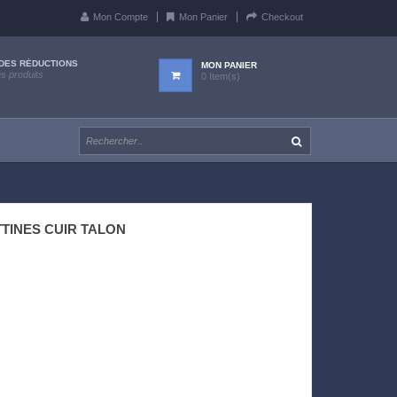
Mon Compte
Mon Panier
Checkout
DES RÉDUCTIONS
MON PANIER
es produits
0 Item(s)
TINES CUIR TALON