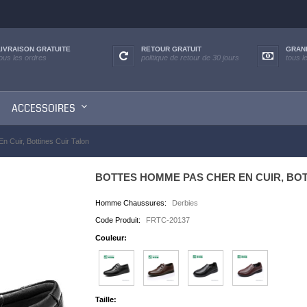
LIVRAISON GRATUITE
RETOUR GRATUIT
GRAN
tous les ordres
politique de retour de 30 jours
tous l
ACCESSOIRES
 Cuir, Bottines Cuir Talon
BOTTES HOMME PAS CHER EN CUIR, BOT
Homme Chaussures:
Derbies
Code Produit:
FRTC-20137
Couleur:
Taille: