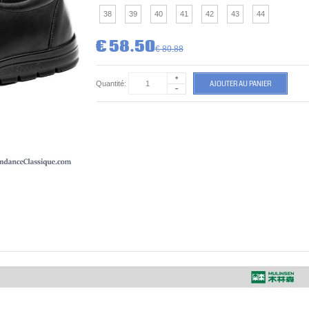
38
39
40
41
42
43
44
€ 58.50
€ 80.88
AJOUTER AU PANIER
Quantité: