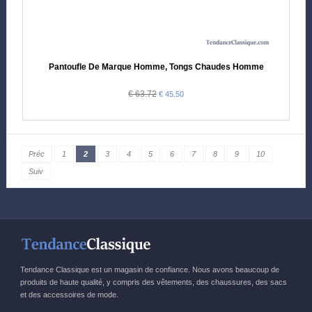
Pantoufle De Marque Homme, Tongs Chaudes Homme
€ 63.72
€ 45.50
Préc
1
2
3
4
5
6
7
8
9
10
Suiv
Tendance Classique est un magasin de confiance. Nous avons beaucoup de
produits de haute qualité, y compris des vêtements, des chaussures, des sacs
et des accessoires de mode.