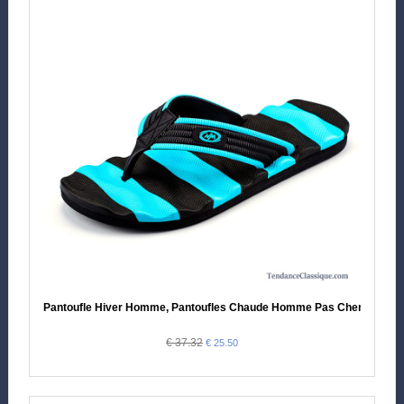
Pantoufle Hiver Homme, Pantoufles Chaude Homme Pas Cher
€ 37.32
€ 25.50