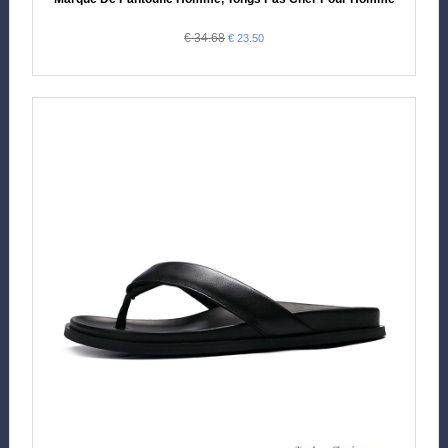
€ 34.68
€ 23.50