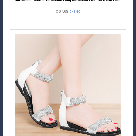
€ 67.68
€ 48.50