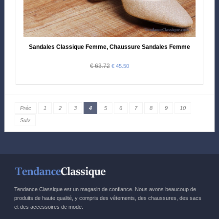
Sandales Classique Femme, Chaussure Sandales Femme
€ 63.72
€ 45.50
Préc
1
2
3
4
5
6
7
8
9
10
Suiv
Tendance Classique est un magasin de confiance. Nous avons beaucoup de
produits de haute qualité, y compris des vêtements, des chaussures, des sacs
et des accessoires de mode.