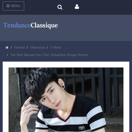
MENU
Homme
Vêtements
T-Shirts
Tee Shirt Marque Pas Cher, Debardeur Rouge Homme