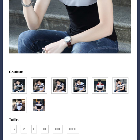
Couleur:
Taille:
S
M
L
XL
XXL
XXXL