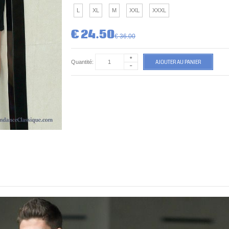
L
XL
M
XXL
XXXL
€ 24.50
€ 36.00
AJOUTER AU PANIER
Quantité: