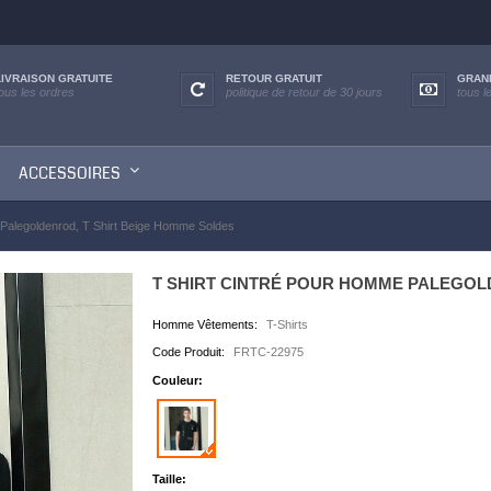
LIVRAISON GRATUITE
RETOUR GRATUIT
GRAN
tous les ordres
politique de retour de 30 jours
tous l
ACCESSOIRES
 Palegoldenrod, T Shirt Beige Homme Soldes
T SHIRT CINTRÉ POUR HOMME PALEGOL
Homme Vêtements:
T-Shirts
Code Produit:
FRTC-22975
Couleur:
Taille: