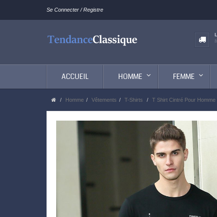
Se Connecter / Registre
ACCUEIL
HOMME
FEMME
Homme
Vêtements
T-Shirts
T Shirt Cintré Pour Homme