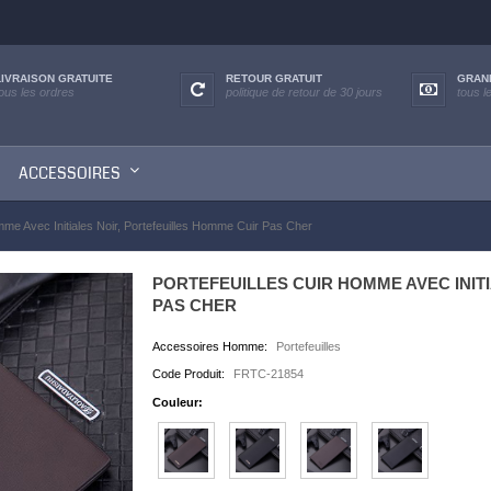
LIVRAISON GRATUITE
RETOUR GRATUIT
GRAN
tous les ordres
politique de retour de 30 jours
tous l
ACCESSOIRES
mme Avec Initiales Noir, Portefeuilles Homme Cuir Pas Cher
PORTEFEUILLES CUIR HOMME AVEC INIT
PAS CHER
Accessoires Homme:
Portefeuilles
Code Produit:
FRTC-21854
Couleur: