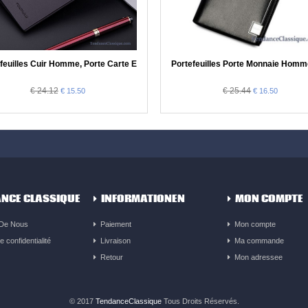
mme Blanc
feuilles Cuir Homme, Porte Carte Et Monnaie Homme Pas Cher
Portefeuilles Porte Monnaie Hom
€ 24.12
€ 25.44
€ 15.50
€ 16.50
NCE CLASSIQUE
INFORMATIONEN
MON COMPTE
 De Nous
Paiement
Mon compte
e confidentialité
Livraison
Ma commande
Retour
Mon adressee
© 2017
TendanceClassique
Tous Droits Réservés.