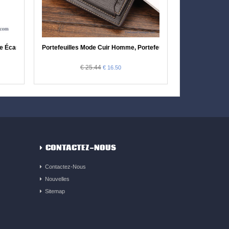
me Écarlate, Porte Monnaie Homme Marque Pas Cher
Portefeuilles Mode Cuir Homme, Portefeuilles Homme Design
€ 25.44
€ 16.50
CONTACTEZ-NOUS
Contactez-Nous
Nouvelles
Sitemap