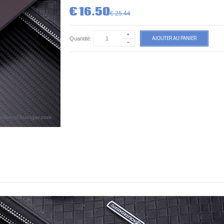
€ 16.50
€ 25.44
AJOUTER AU PANIER
Quantité: