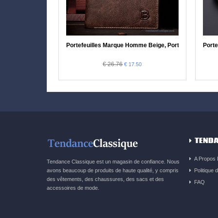
Portefeuilles Marque Homme Beige, Portefeuilles Ho
Porte
€ 26.76
€ 17.50
TENDA
A Propos
Tendance Classique est un magasin de confiance. Nous
avons beaucoup de produits de haute qualité, y compris
Politique d
des vêtements, des chaussures, des sacs et des
FAQ
accessoires de mode.