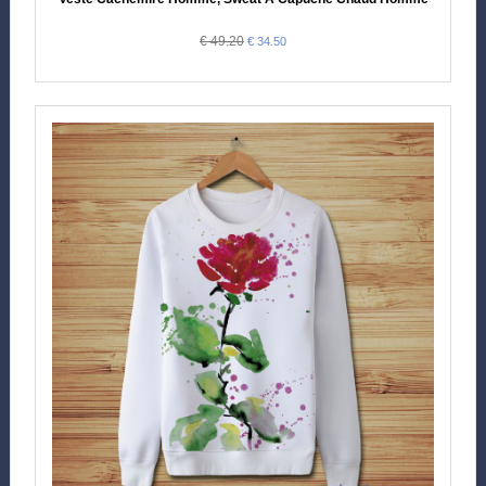
€ 49.20
€ 34.50