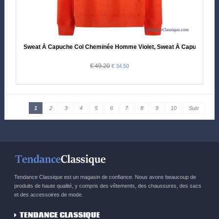
Sweat À Capuche Col Cheminée Homme Violet, Sweat À Capuche Ho
€ 49.20
€ 34.50
1
2
3
4
5
6
7
8
9
10
Suiv
Tendance Classique est un magasin de confiance. Nous avons beaucoup de
produits de haute qualité, y compris des vêtements, des chaussures, des sacs
et des accessoires de mode.
TENDANCE CLASSIQUE