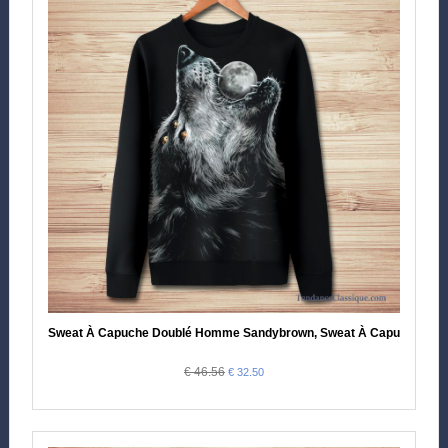
Sweat À Capuche Doublé Homme Sandybrown, Sweat À Capuche Col
€ 46.56
€ 32.50