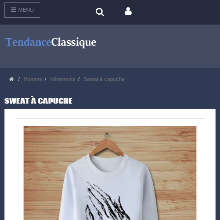
MENU
Homme
Vêtements
Sweat à capuche
SWEAT À CAPUCHE