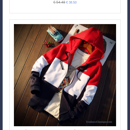
€ 54.48
€ 38.50