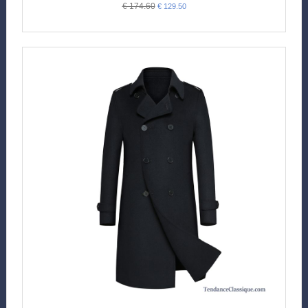
€ 174.60
€ 129.50