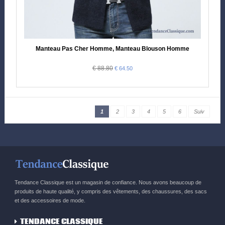
Manteau Pas Cher Homme, Manteau Blouson Homme
€ 88.80
€ 64.50
1
2
3
4
5
6
Suiv
Tendance Classique est un magasin de confiance. Nous avons beaucoup de
produits de haute qualité, y compris des vêtements, des chaussures, des sacs
et des accessoires de mode.
TENDANCE CLASSIQUE