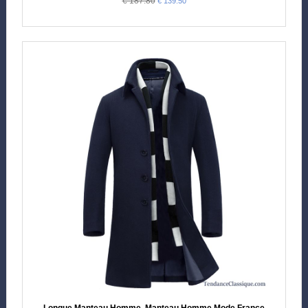
€ 187.80
€ 139.50
Longue Manteau Homme, Manteau Homme Mode France