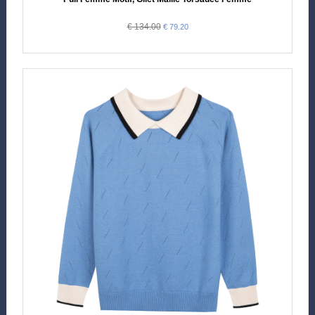
€ 134.00
€ 79.20