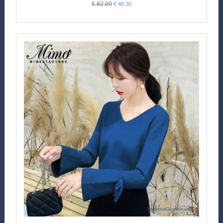
€ 82.00
€ 48.30