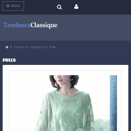
MENU
Femme
Vêtements
Pulls
PULLS