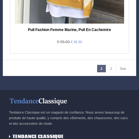
Pull Fashion Femme Marine, Pull En Cachemire
€ 95.00
€ 56.30
1
2
Suiv
Tendance Classique est un magasin de confiance. Nous avons beaucoup de
produits de haute qualité, y compris des vêtements, des chaussures, des sacs
et des accessoires de mode.
TENDANCE CLASSIQUE