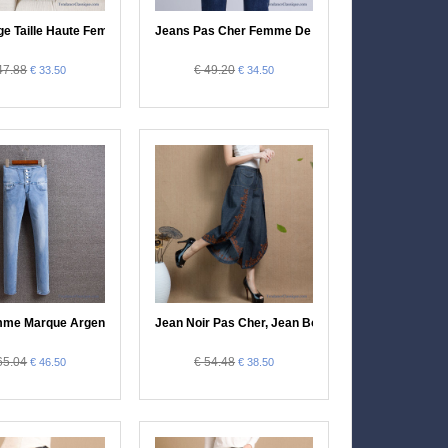
im Noir Femme Pas Cher
ge Taille Haute Femme, Jean Noir Enduit Femme Pas Cher
Jeans Pas Cher Femme De Marque, Jean Bootcut 
47.88
€ 49.20
€ 33.50
€ 34.50
Fashion Femme
me Marque Argent, Jeans Taille Basse Femme Fashion
Jean Noir Pas Cher, Jean Bootcut Femme
65.04
€ 54.48
€ 46.50
€ 38.50