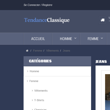
Se Connecter / Registre
ACCUEIL
HOMME
FEMME
Femme
Vêtements
Jeans
CATÉGORIES
JEANS
Homme
Femme
Vêtements
T-Shirts
Chemisier