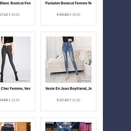
Très Haute Soldes
 Blanc Bootcut Femme Lilas, Veste En Jean Boyfriend
Pantalon Bootcut Femme Noir, Jeans Evase Pour
57.12
€ 55.80
€ 40.50
€ 39.50
Femme Noir Pas Cher
 Cher Femme, Veste Jean Brut Femme En Vente
Veste En Jean Boyfriend, Jeans Femme Taille Haut
34.68
€ 37.32
€ 23.50
€ 25.50