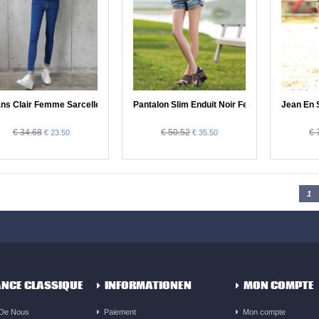
ns Clair Femme Sarcelle, Jean Femme Coupe Droite
Pantalon Slim Enduit Noir Femme, Pantalon 
Jean En 
€ 34.68
€ 50.52
€ 
€ 23.50
€ 35.50
1
NCE CLASSIQUE
INFORMATIONEN
MON COMPTE
 De Nous
Paiement
Mon compte