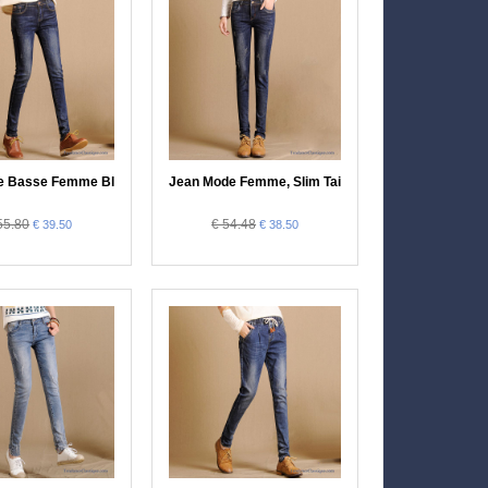
En Jean Brut Femme
lle Basse Femme Blé, Jean Femme Blanc
Jean Mode Femme, Slim Taille Haute Femme
55.80
€ 54.48
€ 39.50
€ 38.50