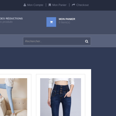
Mon Compte
Mon Panier
Checkout
DES RÉDUCTIONS
MON PANIER
es produits
0 Item(s)